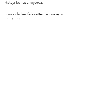
Hatayı konuşamıyoruz.
Sonra da her felaketten sonra aynı 
cümleyi kuruyoruz:
“Bir daha olmasın.”
Oysa biliyoruz.
Hatayı sahiplenmeyen toplumlarda,
bir daha olur.
Hem de yine çocuklarla.
Bu yüzden bugün yas tutmak yetmez.
Anmak yetmez.
Sessiz kalmak hiç yetmez.