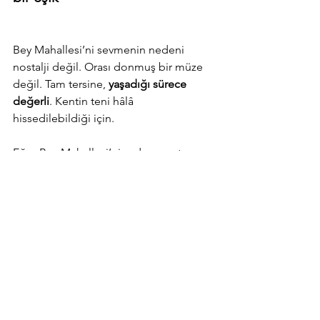
Bey Mahallesi’ni sevmenin nedeni 
nostalji değil. Orası donmuş bir müze 
değil. Tam tersine, 
yaşadığı sürece 
değerli
. Kentin teni hâlâ 
hissedilebildiği için.
Eğer Bey Mahallesi’ni sadece restore 
edilecek bir alan, bir yatırım potansiyeli, 
bir vitrin olarak görürsek; onu asıl 
değerli kılan şeyi kaybederiz. Çünkü 
oranın gücü taşında değil, 
taşla kurulan 
ilişkide
.
Kentle kurduğumuz ilişki, önce 
bedenseldir. Sonra duygusal. Sonra 
düşünsel. Bey Mahallesi bu zincirin hâlâ 