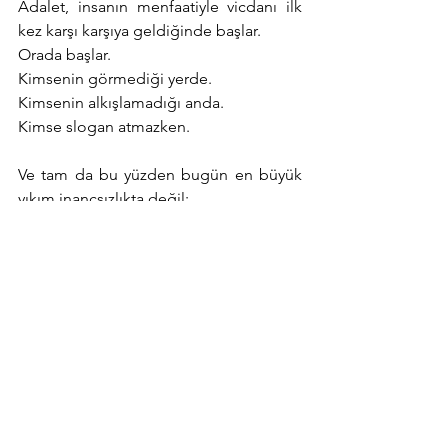
Adalet, insanın menfaatiyle vicdanı ilk 
kez karşı karşıya geldiğinde başlar.
Orada başlar.
Kimsenin görmediği yerde.
Kimsenin alkışlamadığı anda.
Kimse slogan atmazken.
Ve tam da bu yüzden bugün en büyük 
yıkım inançsızlıkta değil;
ahlakı olmayan dindarlıktadır.
Çünkü adalet, dilde büyümez.
Vicdanda büyür.
Vicdan öldüyse, Ömer de çoktan 
ölmüştür.
11 Nisan 2026 Emre YILDIRIM 